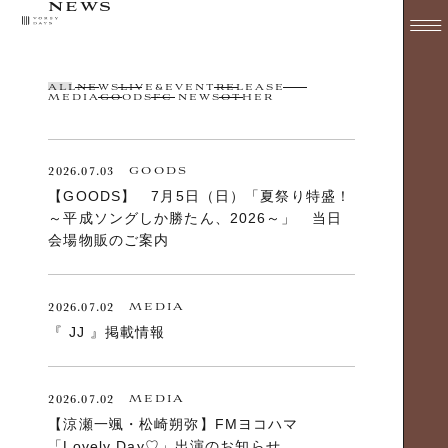
NEWS
ALL
NEWS
LIVE&EVENT
RELEASE
MEDIA
GOODS
FC NEWS
OTHER
2026.07.03
GOODS
【GOODS】 7月5日（日）「夏祭り特盛！
～平成ソングしか勝たん、2026～」 当日
会場物販のご案内
2026.07.02
MEDIA
『 JJ 』掲載情報
2026.07.02
MEDIA
【涼瀬一颯・松崎朔弥】FMヨコハマ
「Lovely Day♡」出演のお知らせ