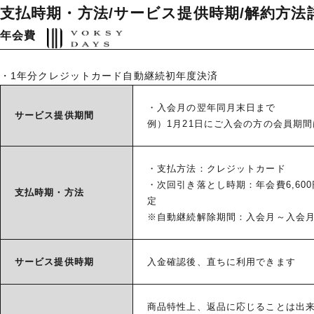
支払時期・方法/サービス提供時期/解約方法
年会費
・1年分クレジットカード自動継続初年度決済
・入会月の翌年同月末日まで
サービス
提供期間
例）1月21日にご入会の方の会員期間
・支払方法：クレジットカード
・次回引き落とし時期：年会費6,600
支払時期・
方法
定
※自動継続解除期間：入会月～入会月
サービス
提供時期
入金確認後、直ちに利用できます
商品特性上、返品に応じることは出