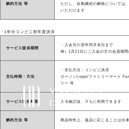
解約方法 等
ただし、自動継続の解除については、
いただけます
・1年分コンビニ初年度決済
・入会月の翌年同月末日まで
サービス
提供期間
例）1月21日にご入会の方の会員期間
・支払方法：コンビニ決済
支払時期・
方法
ローソンLoppi/ファミリーマート 
リー 等
サービス
提供時期
入金確認後、直ちに利用できます
解約方法 等
商品特性上、返品に応じることは出