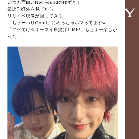
いつも面白いNot Foundのゆずき！
最近TikTokを見てたら
リリイベ映像が回ってきて
「ちょーべりGood」にめっちゃハマってますw
「アゲてけ☆オーマイ唐揚げTIME!」もちょー楽しか
った！