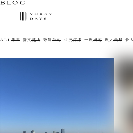
BLOG
ALL
飯世 善文
越山 敬達
荘司 亜虎
涼瀬 一颯
田村 颯大
長野 蒼