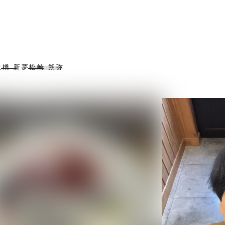
大
橋 新夢
松崎 朔弥