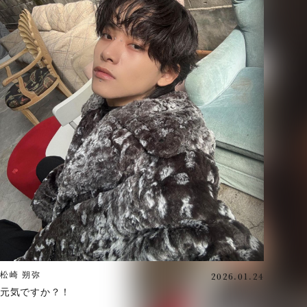
2026.01.24
松崎 朔弥
元気ですか？！