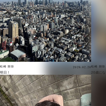
2026.02.20
松崎 朔弥
松崎 朔弥
明日！
20歳に